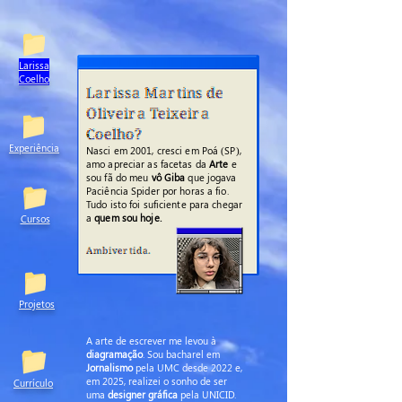
Larissa
Coelho
Larissa Martins de
Oliveira Teixeira
Coelho?
Experiência
Nasci em 2001, cresci em Poá (SP),
amo apreciar as facetas da
Arte
e
sou fã do meu
vô Giba
que jogava
Paciência Spider por horas a fio.
Tudo isto foi suficiente para chegar
a
quem sou hoje.
Cursos
Ambivertida.
Projetos
A arte de escrever me levou à
diagramação
. Sou bacharel em
Jornalismo
pela UMC desde 2022 e,
em 2025, realizei o sonho de ser
Currículo
uma
designer gráfica
pela UNICID.