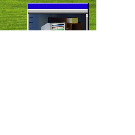
Para mais, marque uma reunião comigo:
larissamotc@gmail.com