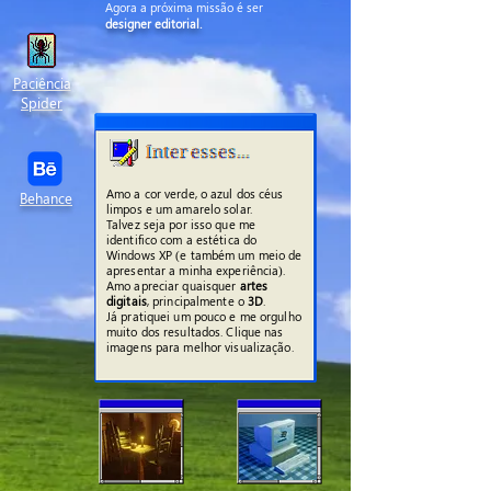
Agora a próxima missão é ser
designer editorial.
Paciência
Spider
Interesses...
Amo a cor verde, o azul dos céus
Behance
limpos e um amarelo solar.
Talvez seja por isso que me
identifico com a estética do
Windows XP (e também um meio de
apresentar a minha experiência).
Amo apreciar quaisquer
artes
digitais
, principalmente o
3D
.
Já pratiquei um pouco e me orgulho
muito dos resultados. Clique nas
imagens para melhor visualização.